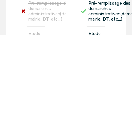
Pré-remplissage des
Pré-remplissage des
démarches
démarches
administratives(demande
administratives(dem
mairie, DT, etc…)
mairie, DT, etc…)
Etude
Etude
détaillée
détaillée
des
des
travaux à
travaux à
votre
votre
charge
charge
Fourniture
Fourniture
d’un devis
d'un devis
par une
par une
entreprise
entreprise
référencée
référencée
pour les
pour les
travaux à
travaux à
votre
votre
charges
charge
Suivi des travaux
Suivi des travaux