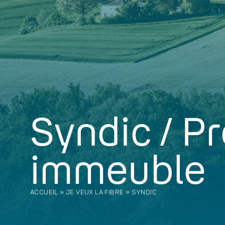
Syndic / Pr
immeuble
ACCUEIL
»
JE VEUX LA FIBRE
»
SYNDIC