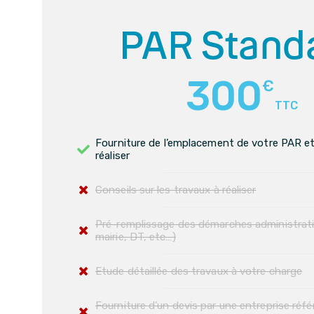
PAR Stand
300
€
TTC
Fourniture de l’emplacement de votre PAR et
réaliser
Conseils sur les travaux à réaliser
Pré-remplissage des démarches administra
mairie, DT, etc…)
Etude détaillée des travaux à votre charge
Fourniture d’un devis par une entreprise réfé