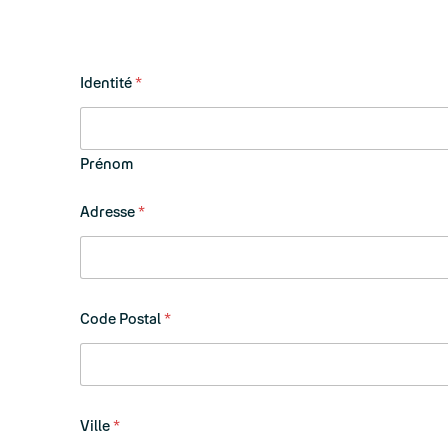
Identité
*
Prénom
Adresse
*
p
Code Postal
*
a
r
c
e
l
l
Ville
*
l