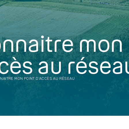
onnaitre mon
ccès au résea
NAITRE MON POINT D’ACCÈS AU RÉSEAU