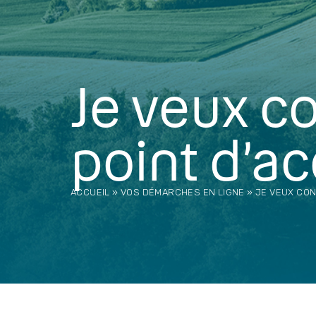
Je veux c
point d’a
ACCUEIL
»
VOS DÉMARCHES EN LIGNE
»
JE VEUX CON